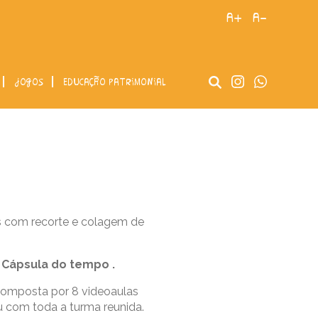
a+
a-
jogos
educação patrimonial
es com recorte e colagem de
–
Cápsula do tempo
.
composta por 8 videoaulas
u com toda a turma reunida.