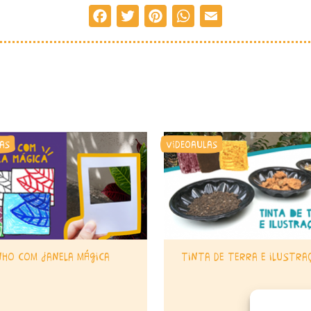
Facebook
Twitter
Pinterest
WhatsApp
Email
as
videoaulas
nho com janela mágica
tinta de terra e ilustra