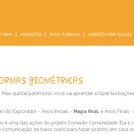
o mapa
produções
apoio a grupos
conexão para escolas
formas geométricas
e Meu quintal patrimônio você vai aprender a fazer ilustraçõ
io do Explorador – Anos Iniciais –
Mapa final
,
e Anos Finais 
ônio é uma das ações do projeto Conexão Comunidade. Ela é 
 de comunicação de baixo custo para fazer sozinho em casa o