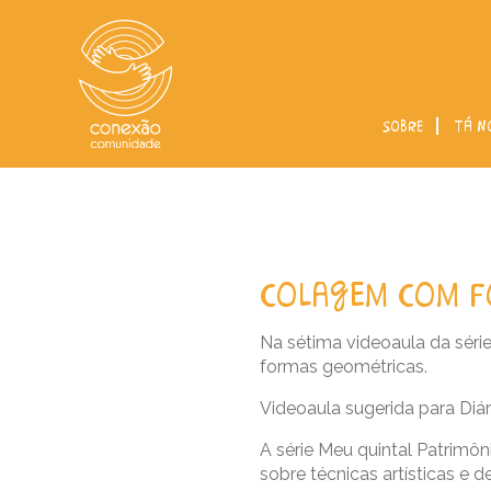
sobre
tá n
colagem com 
Na sétima videoaula da séri
formas geométricas.
Videoaula sugerida para Diár
A série Meu quintal Patrim
sobre técnicas artísticas e