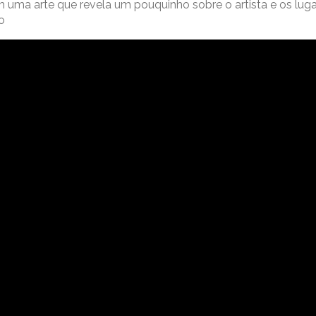
ma arte que revela um pouquinho sobre o artista e os luga
o