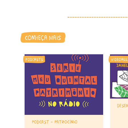
conheça mais
podcasts
videoaul
dese
podcast – patrocínio