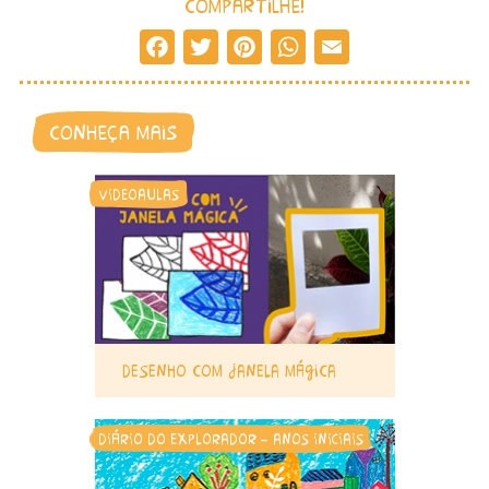
compartilhe!
Facebook
Twitter
Pinterest
WhatsApp
Email
conheça mais
videoaulas
desenho com janela mágica
diário do explorador - anos iniciais