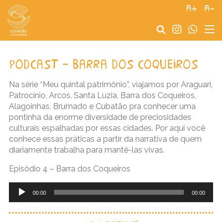
a+
a-
podcast – barra dos coqueiros
Na série “Meu quintal patrimônio”, viajamos por Araguari,
Patrocínio, Arcos, Santa Luzia, Barra dos Coqueiros,
Alagoinhas, Brumado e Cubatão pra conhecer uma
pontinha da enorme diversidade de preciosidades
culturais espalhadas por essas cidades. Por aqui você
conhece essas práticas a partir da narrativa de quem
diariamente trabalha para mantê-las vivas.
Episódio 4 – Barra dos Coqueiros
Tocador
de
00:00
00:00
áudio