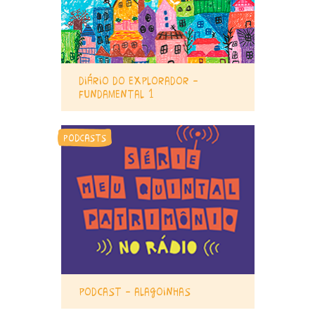
diário do explorador –
fundamental 1
podcasts
podcast – alagoinhas