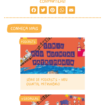
compartilhe!
Facebook
Twitter
Pinterest
WhatsApp
Email
conheça mais
podcasts
série de podcasts – meu
quintal patrimônio
videoaulas