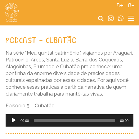
a+
a-
podcast – cubatão
Na série “Meu quintal patrimônio”, viajamos por Araguari,
Patrocínio, Arcos, Santa Luzia, Barra dos Coqueiros,
Alagoinhas, Brumado e Cubatão pra conhecer uma
pontinha da enorme diversidade de preciosidades
culturais espalhadas por essas cidades. Por aqui você
conhece essas práticas a partir da narrativa de quem
diariamente trabalha para mantê-las vivas.
Episódio 5 – Cubatão
Tocador
de
00:00
00:00
áudio