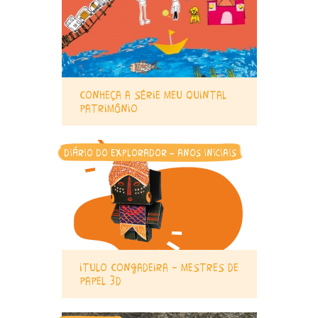
conheça a série meu quintal
patrimônio
diário do explorador - anos iniciais
itulo congadeira – mestres de
papel 3d