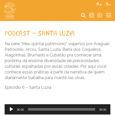
a+
a-
podcast – santa luzia
Na série “Meu quintal patrimônio”, viajamos por Araguari,
Patrocínio, Arcos, Santa Luzia, Barra dos Coqueiros,
Alagoinhas, Brumado e Cubatão pra conhecer uma
pontinha da enorme diversidade de preciosidades
culturais espalhadas por essas cidades. Por aqui você
conhece essas práticas a partir da narrativa de quem
diariamente trabalha para mantê-las vivas.
Episódio 6 – Santa Luzia
Tocador
de
00:00
00:00
áudio