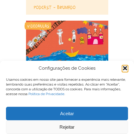
podcast – brumado
videoaulas
Configurações de Cookies
conheça a série meu quintal
patrimônio
Usamos cookies em nosso site para fornecer a experiência mais relevante,
lembrando suas preferências e visitas repetidas. Ao clicar em “Aceitar”,
concorda com a utilização de TODOS os cookies. Para mais informações,
acesse nossa
Política de Privacidade
.
Para entrar em contato com o Conexão Comunidade, você pode
Aceitar
enviar um email para
contato@conexaocomunidade.org.br
ou nos procurar no Instagram
@conexaocomunidade
.
Rejeitar