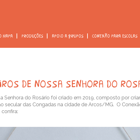
o mapa
produções
apoio a grupos
conexão para escolas
iros de nossa senhora do ros
a Senhora do Rosário foi criado em 2019, composto por cria
ição secular das Congadas na cidade de Arcos/MG. O Cone
 confira: