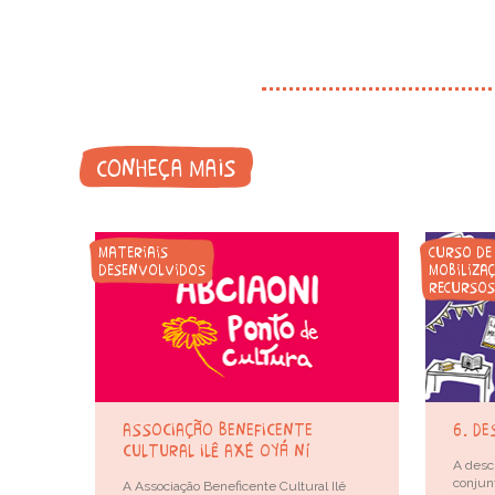
conheça mais
materiais
curso de
desenvolvidos
mobiliza
recursos
associação beneficente
6. d
cultural ilê axé oyá ní
A desc
conjun
A Associação Beneficente Cultural Ilê