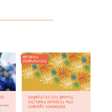
materiais
desenvolvidos
nio
diagnóstico dos grupos
culturais mapeados pelo
evoção,
conexão comunidade
e