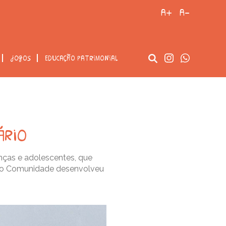
a+
a-
jogos
educação patrimonial
ário
nças e adolescentes, que
xão Comunidade desenvolveu