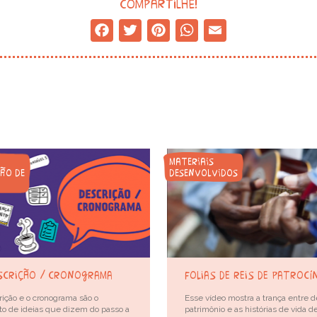
compartilhe!
Facebook
Twitter
Pinterest
WhatsApp
Email
materiais
ção de
desenvolvidos
escrição / cronograma
folias de reis de patrocí
rição e o cronograma são o
Esse vídeo mostra a trança entre d
to de ideias que dizem do passo a
patrimônio e as histórias de vida d