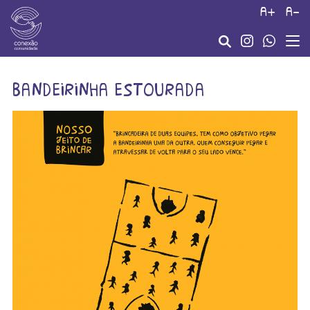
a+
a-
bandeirinha estourada