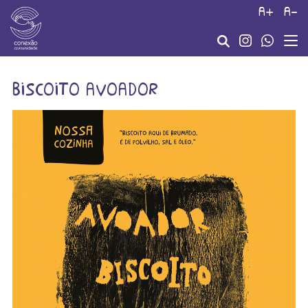
a+
a-
biscoito avoador