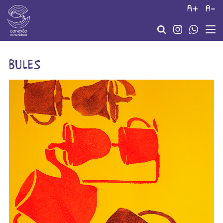
a+
a-
bules