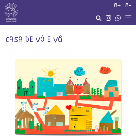
a+
a-
casa de vó e vô