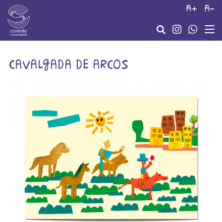
a+
a-
cavalgada de arcos