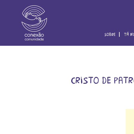
sobre
tá n
cristo de patr