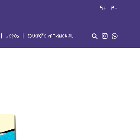
a+
a-
jogos
educação patrimonial