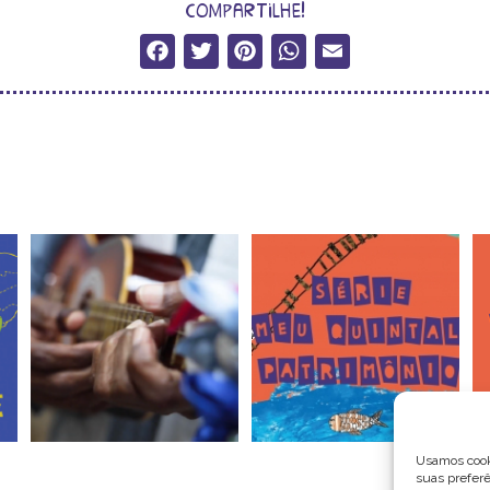
compartilhe!
Facebook
Twitter
Pinterest
WhatsApp
Email
Usamos cooki
suas preferê