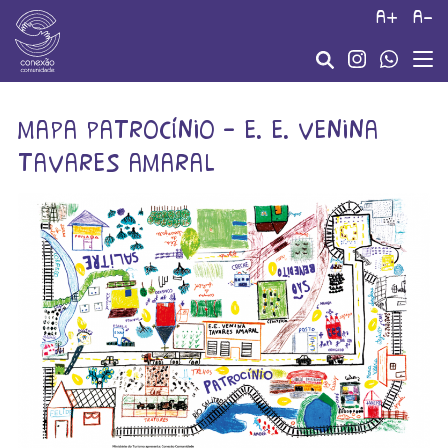
a+
a-
mapa patrocínio – e. e. venina
tavares amaral