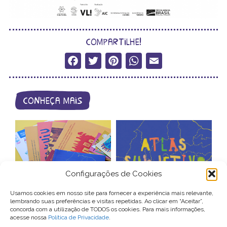
compartilhe!
Facebook
Twitter
Pinterest
WhatsApp
Email
conheça mais
Configurações de Cookies
catálogo de
Usamos cookies em nosso site para fornecer a experiência mais relevante,
produtos
atlas subjetivo
lembrando suas preferências e visitas repetidas. Ao clicar em “Aceitar”,
concorda com a utilização de TODOS os cookies. Para mais informações,
acesse nossa
Política de Privacidade
.