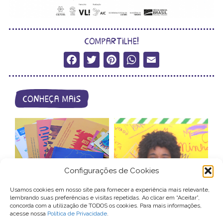
compartilhe!
Facebook
Twitter
Pinterest
WhatsApp
Email
conheça mais
Configurações de Cookies
catálogo de
videocartas –
Usamos cookies em nosso site para fornecer a experiência mais relevante,
produtos
patrocínio
lembrando suas preferências e visitas repetidas. Ao clicar em “Aceitar”,
concorda com a utilização de TODOS os cookies. Para mais informações,
acesse nossa
Política de Privacidade
.