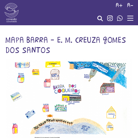
a+
a-
mapa barra – e. m. creuza gomes
dos santos