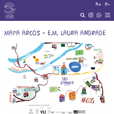
a+
a-
mapa arcos – e.m. laura andrade