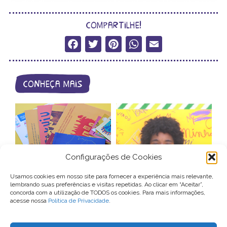
compartilhe!
Facebook
Twitter
Pinterest
WhatsApp
Email
conheça mais
Configurações de Cookies
catálogo de
videocartas –
Usamos cookies em nosso site para fornecer a experiência mais relevante,
produtos
patrocínio
lembrando suas preferências e visitas repetidas. Ao clicar em “Aceitar”,
concorda com a utilização de TODOS os cookies. Para mais informações,
acesse nossa
Política de Privacidade
.
Para entrar em contato com o Conexão Comunidade, você pode