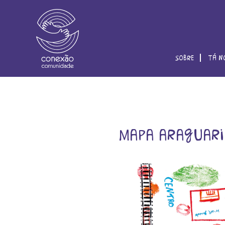
sobre
tá n
mapa araguari 