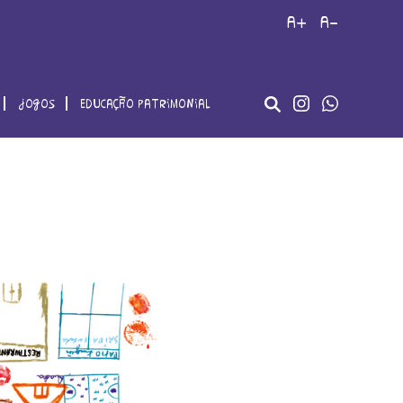
a+
a-
jogos
educação patrimonial