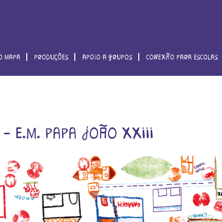
o mapa
produções
apoio a grupos
conexão para escolas
– e.m. papa joão xxiii