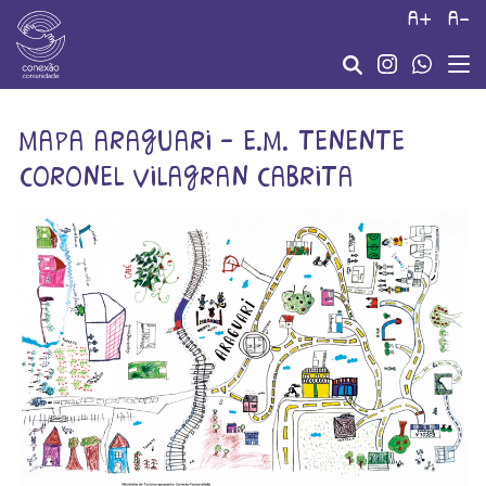
a+
a-
mapa araguari – e.m. tenente
coronel vilagran cabrita