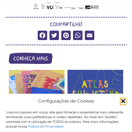
compartilhe!
Facebook
Twitter
Pinterest
WhatsApp
Email
conheça mais
Configurações de Cookies
catálogo de
Usamos cookies em nosso site para fornecer a experiência mais relevante,
produtos
atlas subjetivo
lembrando suas preferências e visitas repetidas. Ao clicar em “Aceitar”,
concorda com a utilização de TODOS os cookies. Para mais informações,
acesse nossa
Política de Privacidade
.