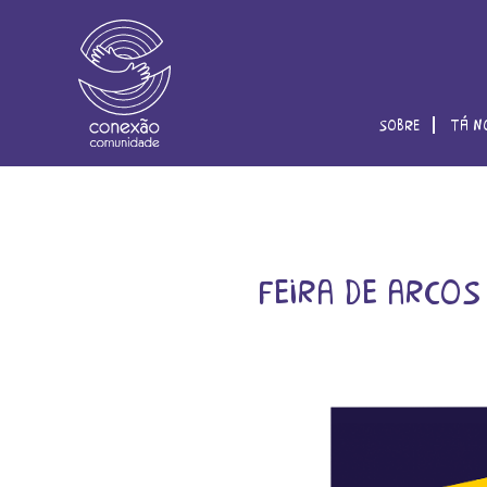
sobre
tá n
feira de arcos