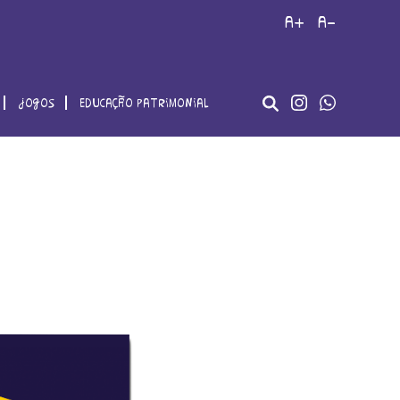
a+
a-
jogos
educação patrimonial