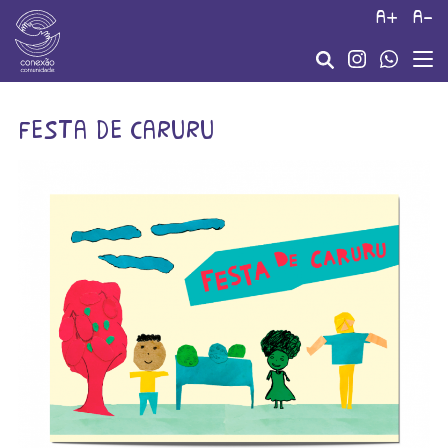
a+
a-
festa de caruru