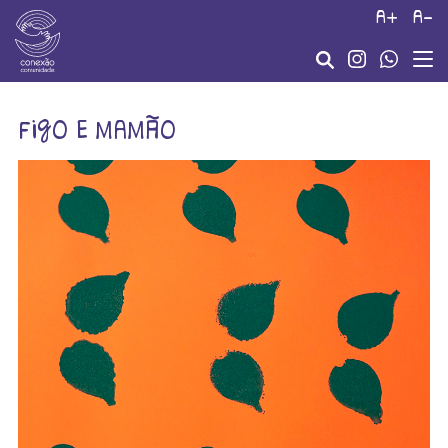
a+
a-
figo e mamão