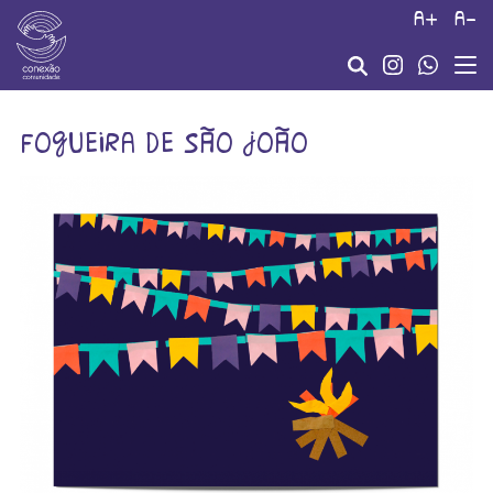
a+
a-
fogueira de são joão