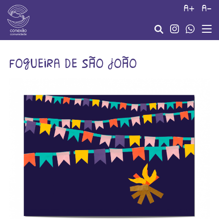
a+
a-
fogueira de são joão