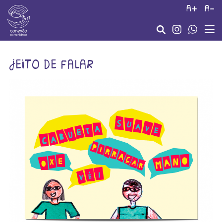
a+
a-
jeito de falar