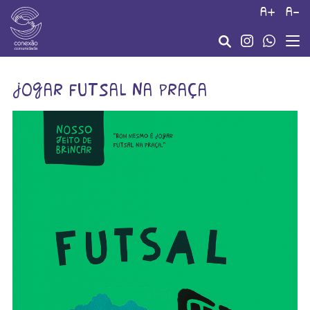
a+
a-
jogar futsal na praça