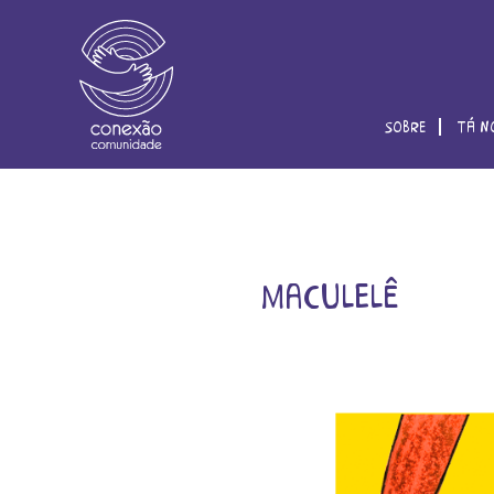
sobre
tá n
maculelê