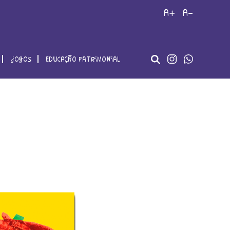
a+
a-
jogos
educação patrimonial