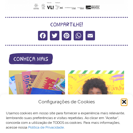
compartilhe!
Facebook
Twitter
Pinterest
WhatsApp
Email
conheça mais
Configurações de Cookies
catálogo de
videocartas –
Usamos cookies em nosso site para fornecer a experiência mais relevante,
produtos
patrocínio
lembrando suas preferências e visitas repetidas. Ao clicar em “Aceitar”,
concorda com a utilização de TODOS os cookies. Para mais informações,
acesse nossa
Política de Privacidade
.