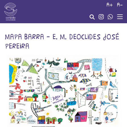
a+
a-
mapa barra – e. m. deoclides josé
pereira