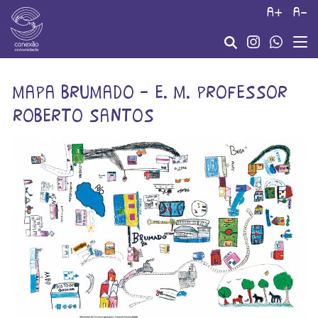
a+
a-
mapa brumado – e. m. professor
roberto santos