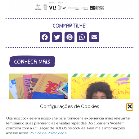
compartilhe!
Facebook
Twitter
Pinterest
WhatsApp
Email
conheça mais
Configurações de Cookies
catálogo de
videocartas –
Usamos cookies em nosso site para fornecer a experiência mais relevante,
produtos
patrocínio
lembrando suas preferências e visitas repetidas. Ao clicar em “Aceitar”,
concorda com a utilização de TODOS os cookies. Para mais informações,
acesse nossa
Política de Privacidade
.