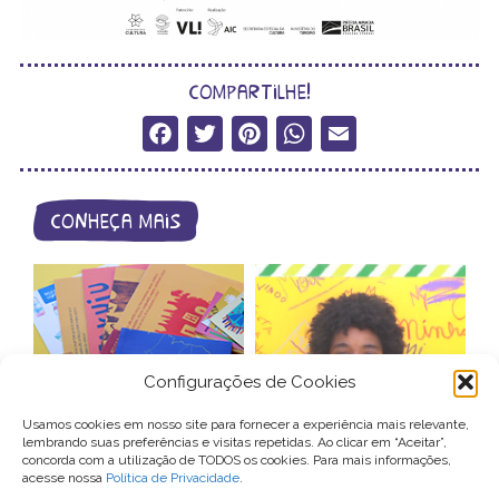
compartilhe!
Facebook
Twitter
Pinterest
WhatsApp
Email
conheça mais
Configurações de Cookies
catálogo de
videocartas –
Usamos cookies em nosso site para fornecer a experiência mais relevante,
produtos
patrocínio
lembrando suas preferências e visitas repetidas. Ao clicar em “Aceitar”,
concorda com a utilização de TODOS os cookies. Para mais informações,
acesse nossa
Política de Privacidade
.