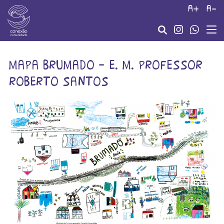
a+
a-
mapa brumado – e. m. professor
roberto santos