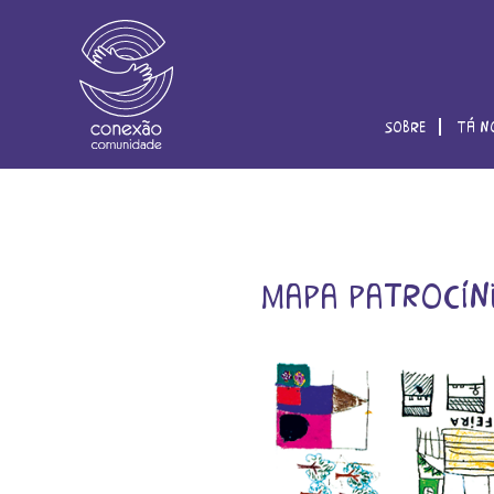
sobre
tá n
mapa patrocíni