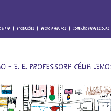
o mapa
produções
apoio a grupos
conexão para escolas
o – e. e. professora célia lemo