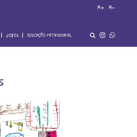
a+
a-
jogos
educação patrimonial
s