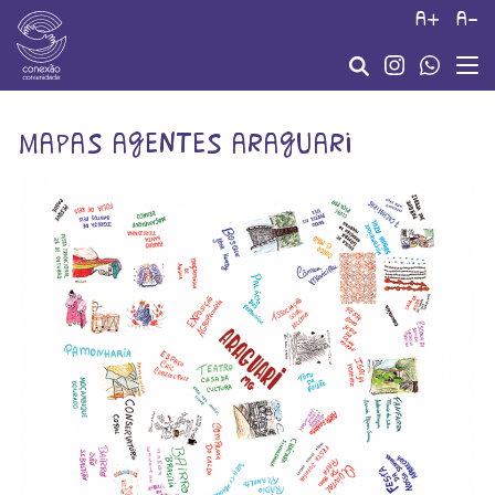
a+
a-
mapas agentes araguari