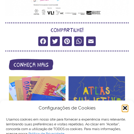
compartilhe!
Facebook
Twitter
Pinterest
WhatsApp
Email
conheça mais
Configurações de Cookies
catálogo de
Usamos cookies em nosso site para fornecer a experiência mais relevante,
produtos
atlas subjetivo
lembrando suas preferências e visitas repetidas. Ao clicar em “Aceitar”,
concorda com a utilização de TODOS os cookies. Para mais informações,
acesse nossa
Política de Privacidade
.