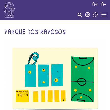
a+
a-
parque dos raposos