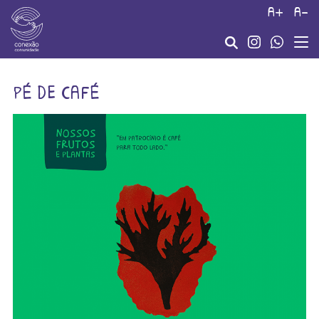
a+
a-
pé de café