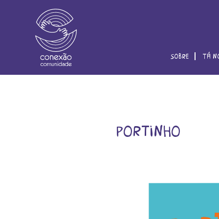
sobre
tá n
portinho