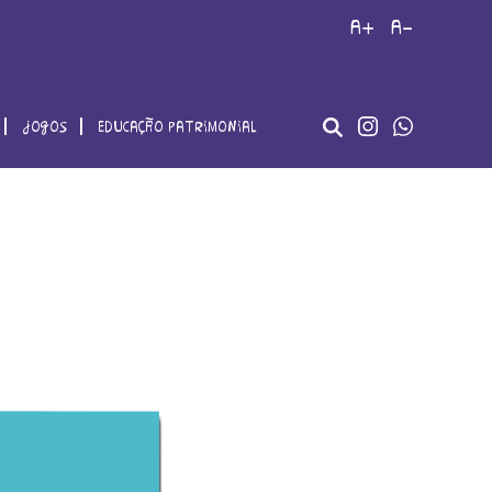
a+
a-
jogos
educação patrimonial