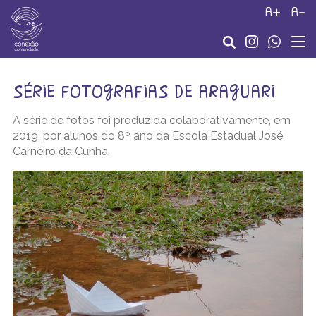
a+
a-
série fotografias de araguari
A série de fotos foi produzida colaborativamente, em
2019, por alunos do 8º ano da Escola Estadual José
Carneiro da Cunha.