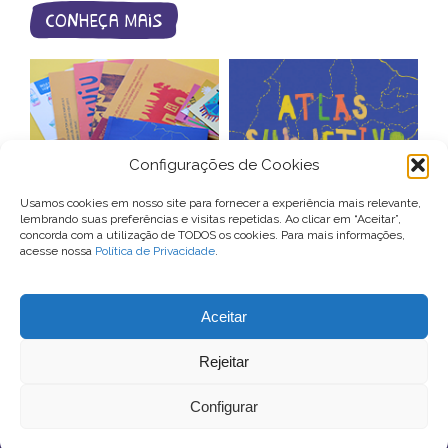
conheça mais
Configurações de Cookies
catálogo de
Usamos cookies em nosso site para fornecer a experiência mais relevante,
lembrando suas preferências e visitas repetidas. Ao clicar em “Aceitar”,
produtos
atlas subjetivo
concorda com a utilização de TODOS os cookies. Para mais informações,
acesse nossa
Política de Privacidade
.
Para entrar em contato com o Conexão Comunidade, você pode
Aceitar
enviar um email para
contato@conexaocomunidade.org.br
ou nos procurar no Instagram
@conexaocomunidade
.
Rejeitar
Configurar