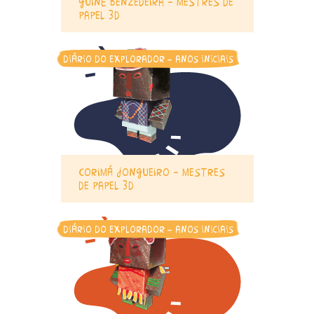
guiné benzedeira – mestres de
papel 3d
diário do explorador - anos iniciais
corimá jongueiro – mestres
de papel 3d
diário do explorador - anos iniciais