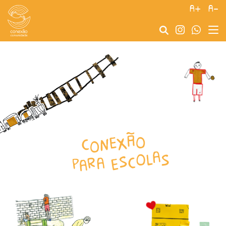
a+
a-