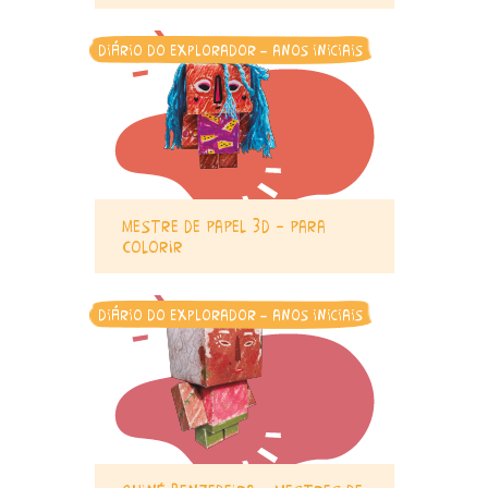
diário do explorador - anos iniciais
mestre de papel 3d – para
colorir
diário do explorador - anos iniciais