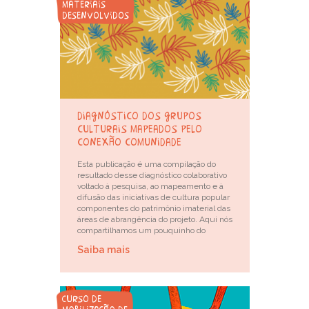
materiais
desenvolvidos
diagnóstico dos grupos
culturais mapeados pelo
conexão comunidade
Esta publicação é uma compilação do
resultado desse diagnóstico colaborativo
voltado à pesquisa, ao mapeamento e à
difusão das iniciativas de cultura popular
componentes do patrimônio imaterial das
áreas de abrangência do projeto. Aqui nós
compartilhamos um pouquinho do
Saiba mais
curso de