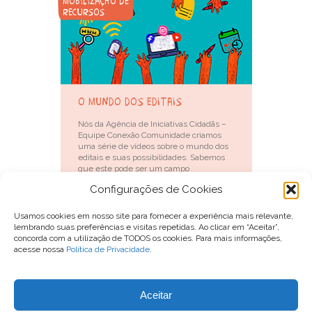
mobilização de
recursos
o mundo dos editais
Nós da Agência de Iniciativas Cidadãs –
Equipe Conexão Comunidade criamos
uma série de vídeos sobre o mundo dos
editais e suas possibilidades. Sabemos
que este pode ser um campo
burocrático, com demandas, chamadas e
Configurações de Cookies
formatos, por vezes, pouco
Saiba mais
Usamos cookies em nosso site para fornecer a experiência mais relevante,
lembrando suas preferências e visitas repetidas. Ao clicar em “Aceitar”,
concorda com a utilização de TODOS os cookies. Para mais informações,
acesse nossa
Política de Privacidade
.
Para entrar em contato com o Conexão Comunidade, você pode
Aceitar
enviar um email para
contato@conexaocomunidade.org.br
ou nos procurar no Instagram
@conexaocomunidade
.