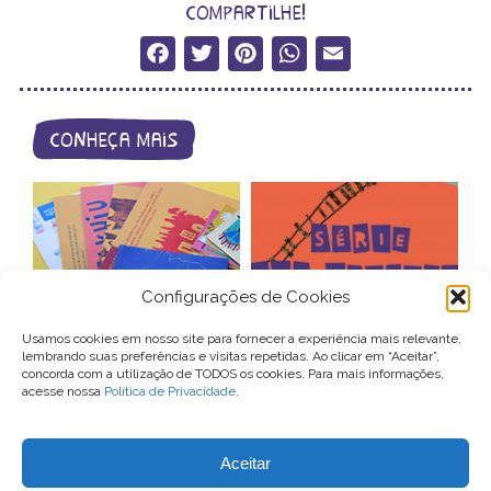
compartilhe!
Facebook
Twitter
Pinterest
WhatsApp
Email
conheça mais
Configurações de Cookies
catálogo de
Usamos cookies em nosso site para fornecer a experiência mais relevante,
lembrando suas preferências e visitas repetidas. Ao clicar em “Aceitar”,
produtos
apresentação
concorda com a utilização de TODOS os cookies. Para mais informações,
acesse nossa
Política de Privacidade
.
Para entrar em contato com o Conexão Comunidade, você pode
Aceitar
enviar um email para
contato@conexaocomunidade.org.br
ou nos procurar no Instagram
@conexaocomunidade
.