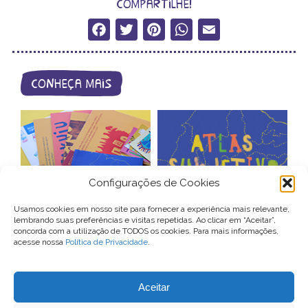
compartilhe!
Facebook
Twitter
Pinterest
WhatsApp
Email
conheça mais
Configurações de Cookies
catálogo de
Usamos cookies em nosso site para fornecer a experiência mais relevante,
lembrando suas preferências e visitas repetidas. Ao clicar em “Aceitar”,
produtos
atlas subjetivo
concorda com a utilização de TODOS os cookies. Para mais informações,
acesse nossa
Política de Privacidade
.
Para entrar em contato com o Conexão Comunidade, você pode
Aceitar
enviar um email para
contato@conexaocomunidade.org.br
ou nos procurar no Instagram
@conexaocomunidade
.