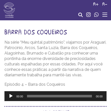
a+
a-
barra dos coqueiros
Na série “Meu quintal patrimônio”, viajamos por Araguari,
Patrocínio, Arcos, Santa Luzia, Barra dos Coqueiros,
Alagoinhas, Brumado e Cubatão pra conhecer uma
pontinha da enorme diversidade de preciosidades
culturais espalhadas por essas cidades. Por aqui você
conhece essas práticas a partir da narrativa de quem
diariamente trabalha para mantê-las vivas.
Episódio 4 – Barra dos Coqueiros
Tocador
de
00:00
00:00
áudio