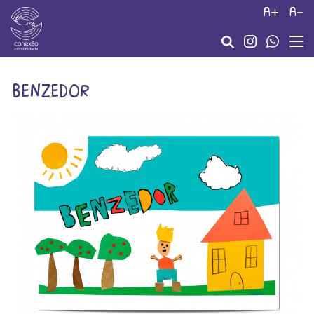
a+
a-
benzedor