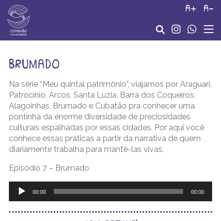
a+
a-
brumado
Na série “Meu quintal patrimônio”, viajamos por Araguari,
Patrocínio, Arcos, Santa Luzia, Barra dos Coqueiros,
Alagoinhas, Brumado e Cubatão pra conhecer uma
pontinha da enorme diversidade de preciosidades
culturais espalhadas por essas cidades. Por aqui você
conhece essas práticas a partir da narrativa de quem
diariamente trabalha para mantê-las vivas.
Episódio 7 – Brumado
Tocador
de
00:00
00:00
áudio