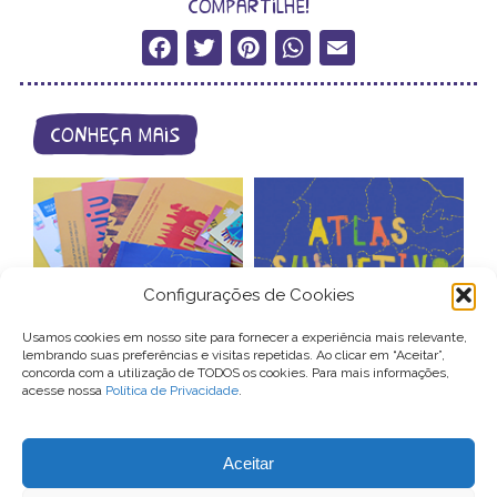
compartilhe!
Facebook
Twitter
Pinterest
WhatsApp
Email
conheça mais
Configurações de Cookies
catálogo de
Usamos cookies em nosso site para fornecer a experiência mais relevante,
lembrando suas preferências e visitas repetidas. Ao clicar em “Aceitar”,
produtos
atlas subjetivo
concorda com a utilização de TODOS os cookies. Para mais informações,
acesse nossa
Política de Privacidade
.
Para entrar em contato com o Conexão Comunidade, você pode
Aceitar
enviar um email para
contato@conexaocomunidade.org.br
ou nos procurar no Instagram
@conexaocomunidade
.