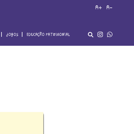
a+
a-
jogos
educação patrimonial