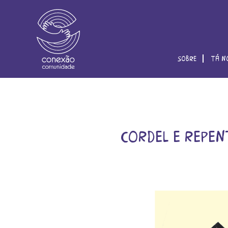
sobre
tá n
cordel e repen