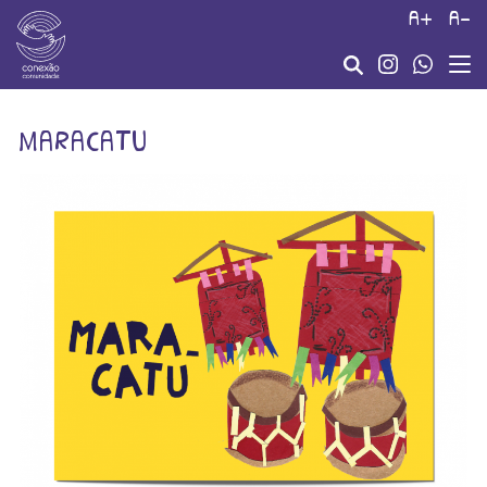
a+
a-
maracatu