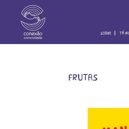
sobre
tá n
frutas