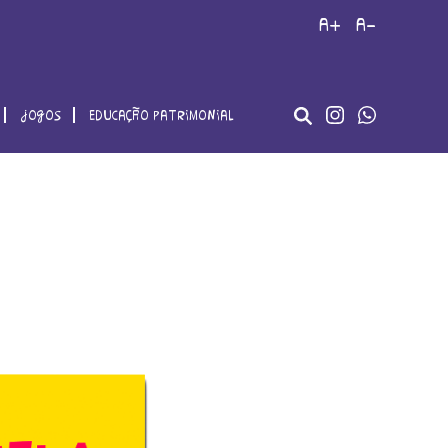
a+
a-
jogos
educação patrimonial