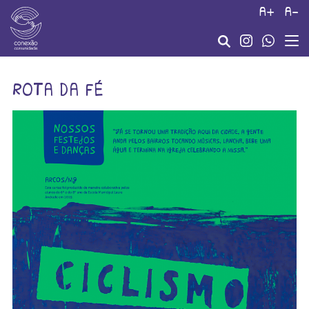
a+
a-
rota da fé