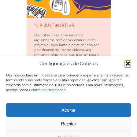
4. a justificativa
Descubra como apresentar os
argumentos para demonstrar que seu
projeto é importante e deve ser apoiado
pelo financiador. Nesta videoaula 4,
deixamos algumas dicas básicas para a
escrita da justificativa do projeto. Libras:
Configurações de Cookies
Audiodescrição:
Saiba mais
Usamos cookies em nosso site para fornecer a experiência mais relevante,
lembrando suas preferências e visitas repetidas. Ao clicar em “Aceitar”,
concorda com a utilização de TODOS os cookies. Para mais informações,
acesse nossa
Política de Privacidade
.
Para entrar em contato com o Conexão Comunidade, você pode
Aceitar
enviar um email para
contato@conexaocomunidade.org.br
ou nos procurar no Instagram
@conexaocomunidade
.
Rejeitar