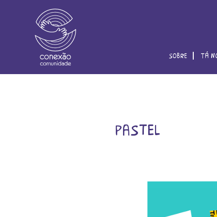
sobre
tá n
pastel