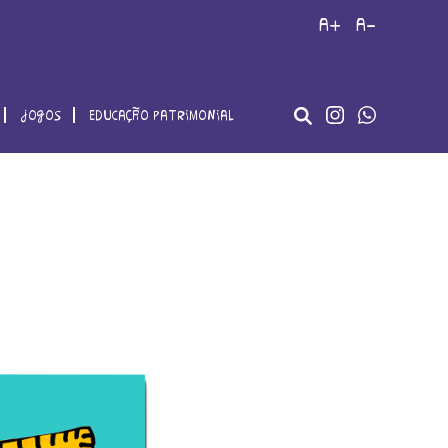
a+
a-
jogos
educação patrimonial