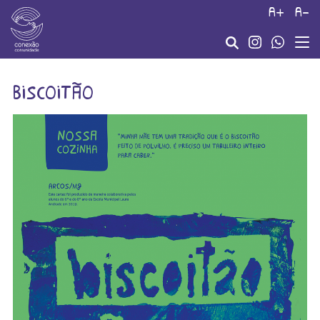
a+
a-
biscoitão