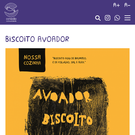
a+
a-
biscoito avoador