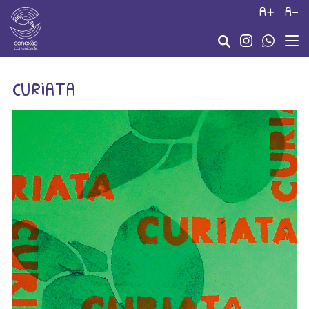
a+
a-
curiata