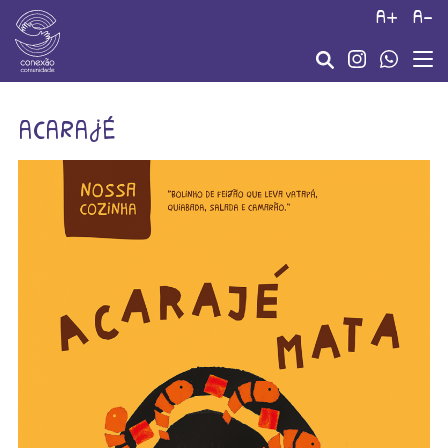
a+
a-
acarajé